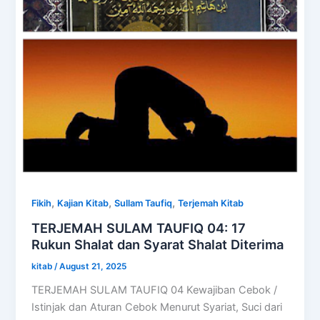
,
,
,
Fikih
Kajian Kitab
Sullam Taufiq
Terjemah Kitab
TERJEMAH SULAM TAUFIQ 04: 17
Rukun Shalat dan Syarat Shalat Diterima
kitab
/
August 21, 2025
TERJEMAH SULAM TAUFIQ 04 Kewajiban Cebok /
Istinjak dan Aturan Cebok Menurut Syariat, Suci dari