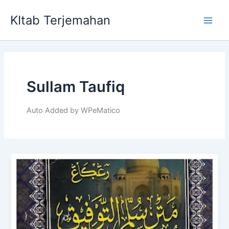
Skip
KItab Terjemahan
to
Main
content
Men
Sullam Taufiq
Auto Added by WPeMatico