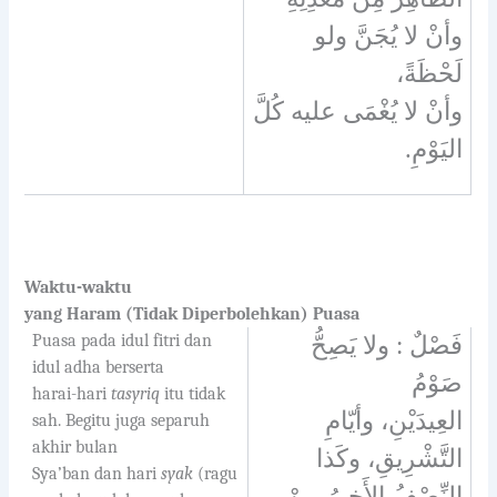
وأنْ لا يُجَنَّ ولو
لَحْظَةً،
وأنْ لا يُغْمَى عليه كُلَّ
اليَوْمِ.
Waktu-waktu
yang Haram (Tidak Diperbolehkan) Puasa
Puasa pada idul fitri dan
فَصْلٌ : ولا يَصِحُّ
idul adha berserta
صَوْمُ
harai-hari
tasyriq
itu tidak
العِيدَيْنِ، وأيّامِ
sah. Begitu juga separuh
akhir bulan
التَّشْرِيقِ، وكَذا
Sya’ban dan hari
syak
(ragu
النِّصْفُ الأَخِيرُ مِنْ