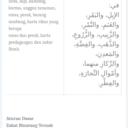
unta, sapi, kambing,
في:
kurma, anggur, tanaman,
الإبِلِ، والبَقَرِ،
emas, perak, barang
tambang, harta rikaz yang
والغَنَمِ، والتَّمْرِ،
berupa
والزَّبِيبِ، والزُّرُوعِ،
emas dan perak, harta
perdagangan dan zakat
والذَّهَبِ، والفِضَّةِ،
fitrah.
والمَعدِنِ،
والرِّكازِ منهما،
وأمْوالِ التِّجارَةِ،
.
والفِطْرِ
Aturan Dasar
Zakat Binatang Ternak