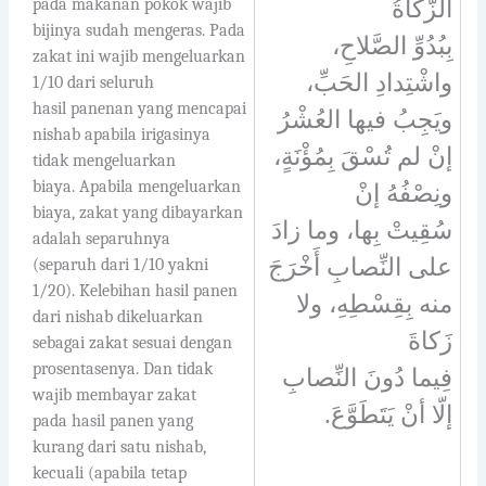
pada makanan pokok wajib
الزَّكاةُ
bijinya sudah mengeras. Pada
بِبُدُوِّ الصَّلاحِ،
zakat ini wajib mengeluarkan
واشْتِدادِ الحَبِّ،
1/10 dari seluruh
hasil panenan yang mencapai
ويَجِبُ فيها العُشْرُ
nishab apabila irigasinya
إنْ لم تُسْقَ بِمُؤْنَةٍ،
tidak mengeluarkan
biaya. Apabila mengeluarkan
ونِصْفُهُ إنْ
biaya, zakat yang dibayarkan
سُقِيتْ بِها، وما زادَ
adalah separuhnya
على النِّصابِ أَخْرَجَ
(separuh dari 1/10 yakni
1/20). Kelebihan hasil panen
منه بِقِسْطِهِ، ولا
dari nishab dikeluarkan
زَكاةَ
sebagai zakat sesuai dengan
prosentasenya. Dan tidak
فِيما دُونَ النِّصابِ
wajib membayar zakat
.
إلّا أنْ يَتَطَوَّعَ
pada hasil panen yang
kurang dari satu nishab,
kecuali (apabila tetap