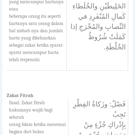
yang mencampur hartanya
الخَلِيطَيْنِ والخُلَطاءِ
atau
كَمالِ المُنْفَرِدِ في
beberapa orang itu seperti
hartanya satu orang dalam
النِّصابِ والمُخْرَجِ إذا
hal nishab-nya dan jumlah
كَمَلَتْ شُرُوطُ
harta yang dikeluarkan
sebagai zakat ketika syarat-
.
الخُلْطَةِ
syarat mencampur harta
telah terpenuhi.
Zakat Fitrah
Fasal: Zakat fitrah
فَصْلٌ: وزَكاةُ الفِطْرِ
hukumnya wajib bagi
تَجِبُ
seluruh
بِإِدْراكِ جُزْءٍ مِنْ
orang Islam ketika menemui
bagian dari bulan
رَمَضانَ وجُزْءٍ مِنْ