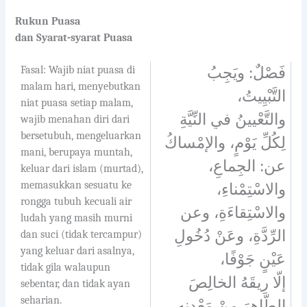
Rukun Puasa
dan Syarat-syarat Puasa
Fasal: Wajib niat puasa di
فَصْلٌ: ويَجِبُ
malam hari, menyebutkan
التَّبْيِيتُ،
niat puasa setiap malam,
والتَّعْيينُ في النِّيَّةِ
wajib menahan diri dari
bersetubuh, mengeluarkan
لِكُلِّ يَوْمٍ، والإمْساكُ
mani, berupaya muntah,
عن: الجِماعِ،
keluar dari islam (murtad),
memasukkan sesuatu ke
والاسْتِمْناءِ،
rongga tubuh kecuali air
والاسْتِقاءَةِ، وعن
ludah yang masih murni
الرِّدَّةِ، وعَنْ دُخُولِ
dan suci (tidak tercampur)
yang keluar dari asalnya,
عَيْنٍ جَوْفًا،
tidak gila walaupun
إلّا رِيقَهُ الخالِصَ
sebentar, dan tidak ayan
seharian.
الطّاهِرَ مِنْ مَعْدِنِهِ