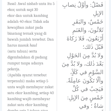
Fasal: Awal nishab unta itu 5
فَصْلٌ: وأوَّلُ نِصابِ
ekor, untuk sapi 30
الإبِلِ
ekor dan untuk kambing
خَمْسٌ، والبَقَرِ
adalah 40 ekor. Tidak ada
kewajiban zakat pada
ثَلاثُونَ، والغَنَمِ
binatang ternak yang di
أَرْبَعُونَ، فَلا زَكاةَ
bawah jumlah tersebut. Dan
harus masuk
haul
قَبْلَ ذٰلك؛
(satu tahun) serta
ولا بُدَّ مِنَ الحَوْلِ
digembalakan di padang
بَعْدَ ذٰلك، ولا بُدَّ مِنَ
rumput tanpa adanya
pekerja.
السَّوْمِ في كَلَأٍ،
(Apabila syarat tersebut
وألّا تَكُونَ عامِلَةً.
terpenuhi) maka setiap 5
unta wajib membayar zakat
فَيَجِبُ في كُلِّ
satu ekor kambing, setiap 40
خَمْسٍ مِنَ الإبِلِ:
kambing wajib membayar
zakat satu ekor kambing
شاةٌ ؛ وفي
domba usia 1 tahun atau