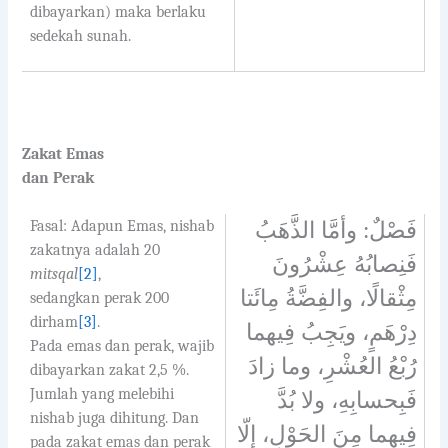
dibayarkan) maka berlaku
sedekah sunah.
Zakat Emas
dan Perak
Fasal: Adapun Emas, nishab
فَصْلٌ: وأمَّا الذَّهَبُ
zakatnya adalah 20
فَنِصابُهُ عِشْرُونَ
mitsqal
[2]
,
مِثْقالًا، والفِضَّةُ مِائَتا
sedangkan perak 200
dirham
[3]
.
دِرْهَمٍ، ويَجِبُ فِيهما
Pada emas dan perak, wajib
رُبْعُ العُشْرِ، وما زادَ
dibayarkan zakat 2,5 %.
Jumlah yang melebihi
فَبِحسابِهِ، ولا بُدَّ
nishab juga dihitung. Dan
فِيهما مِنَ الحَوْلِ، إلّا
pada zakat emas dan perak