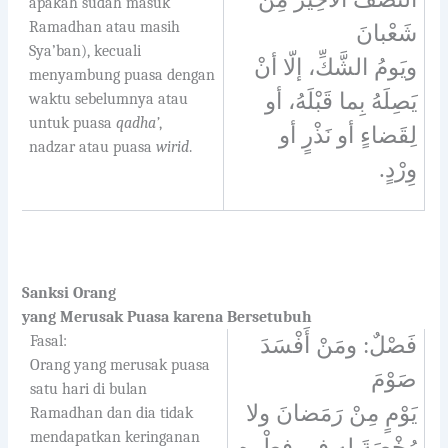
apakah sudah masuk
Ramadhan atau masih
شَعْبانَ
Sya’ban), kecuali
ويَومُ الشَّكِّ، إلّا أنْ
menyambung puasa dengan
يَصِلَهُ بِما قَبْلَهُ، أو
waktu sebelumnya atau
untuk puasa
qadha’
,
لِقَضاءٍ أو نَذْرٍ أو
nadzar atau puasa
wirid
.
وِرْدٍ.
Sanksi Orang
yang Merusak Puasa karena Bersetubuh
Fasal:
فَصْلٌ: ومَنْ أَفْسَدَ
Orang yang merusak puasa
صَوْمَ
satu hari di bulan
يَوْمٍ مِنْ رَمَضانَ ولا
Ramadhan dan dia tidak
mendapatkan keringanan
رُخْصَةَ له في فِطْرِهِ