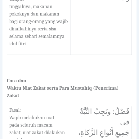
tinggalnya, makanan
pokoknya dan makanan
bagi orang-orang yang wajib
dinafkahinya serta sisa
selama sehari semalamnya
idul fitri.
Cara dan
Waktu Niat Zakat serta Para Mustahiq (Penerima)
Zakat
Fasal:
فَصْلٌ: وتَجِبُ النِّيَّةُ
Wajib melakukan niat
في
pada seluruh macam
جَمِيعِ أَنْواعِ الزَّكاةِ،
zakat, niat zakat dilakukan