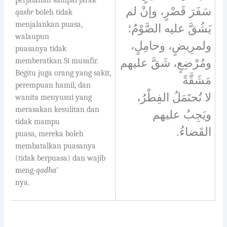
سَفَرَ قَصْرٍ، وإنْ لم
qashr
boleh tidak
menjalankan puasa,
يَشُقَّ عليه الصَّوْمُ؛
walaupun
ولمرِيضٍ، وحامِلٍ،
puasanya tidak
memberatkan Si musafir.
ومُرْضِعٍ، شَقَّ عليهم
Begitu juga orang yang sakit,
مَشَقَّةً
perempuan hamil, dan
لا تُحتَمَلُ الفِطْرُ،
wanita menyusui yang
merasakan kesulitan dan
ويَجِبُ عليهم
tidak mampu
القَضاءُ.
puasa, mereka boleh
membatalkan puasanya
(tidak berpuasa) dan wajib
meng-
qadha’
nya.