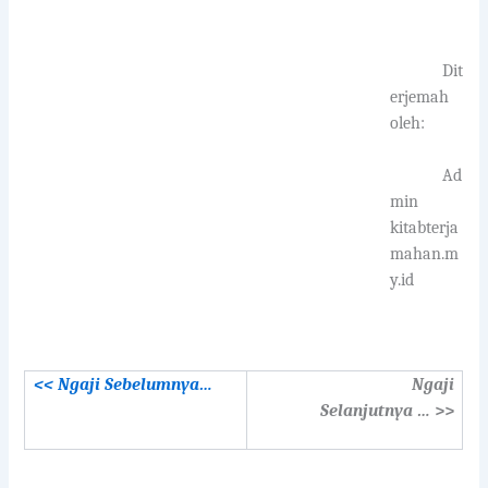
Dit
erjemah
oleh:
Ad
min
kitabterja
mahan.m
y.id
<< Ngaji Sebelumnya…
Ngaji
Selanjutnya …
>>