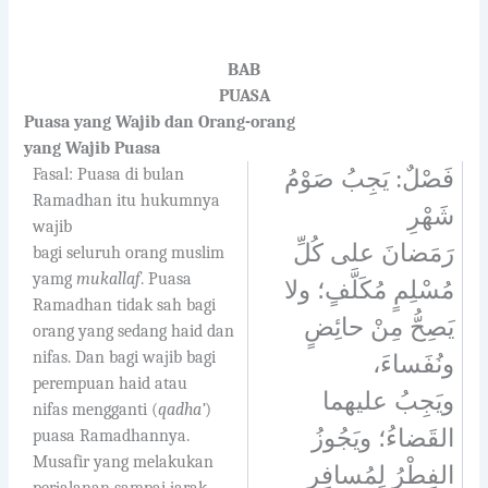
BAB
PUASA
Puasa yang Wajib dan Orang-orang
yang Wajib Puasa
Fasal: Puasa di bulan
فَصْلٌ: يَجِبُ صَوْمُ
Ramadhan itu hukumnya
شَهْرِ
wajib
رَمَضانَ على كُلِّ
bagi seluruh orang muslim
yamg
mukallaf
. Puasa
مُسْلِمٍ مُكَلَّفٍ؛ ولا
Ramadhan tidak sah bagi
يَصِحُّ مِنْ حائِضٍ
orang yang sedang haid dan
nifas. Dan bagi wajib bagi
ونُفَساءَ،
perempuan haid atau
ويَجِبُ عليهما
nifas mengganti (
qadha’
)
القَضاءُ؛ ويَجُوزُ
puasa Ramadhannya.
Musafir yang melakukan
الفِطْرُ لِمُسافِرٍ
perjalanan sampai jarak