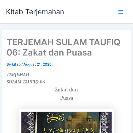
Skip
KItab Terjemahan
to
Main
content
Men
TERJEMAH SULAM TAUFIQ
06: Zakat dan Puasa
By
kitab
/
August 21, 2025
TERJEMAH
SULAM TAUFIQ 06
Zakat dan
Puasa