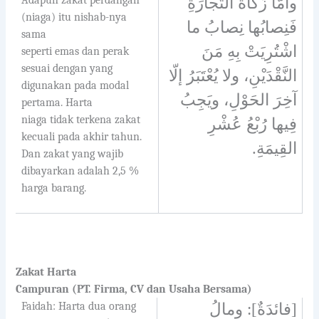
وأمّا زَكاةُ التِّجارَةِ
(niaga) itu nishab-nya
فَنِصابُها نِصابُ ما
sama
اشْتُرِيَتْ بِهِ مَنَ
seperti emas dan perak
sesuai dengan yang
النَّقْدَيْنِ، ولا يُعْتَبَرُ إلّا
digunakan pada modal
آخِرَ الحَوْلِ، ويَجِبُ
pertama. Harta
niaga tidak terkena zakat
فِيها رُبْعُ عُشْرِ
kecuali pada akhir tahun.
.
القِيمَةِ
Dan zakat yang wajib
dibayarkan adalah 2,5 %
harga barang.
Zakat Harta
Campuran (PT. Firma, CV dan Usaha Bersama)
Faidah: Harta dua orang
[فائدَةٌ]: ومالُ