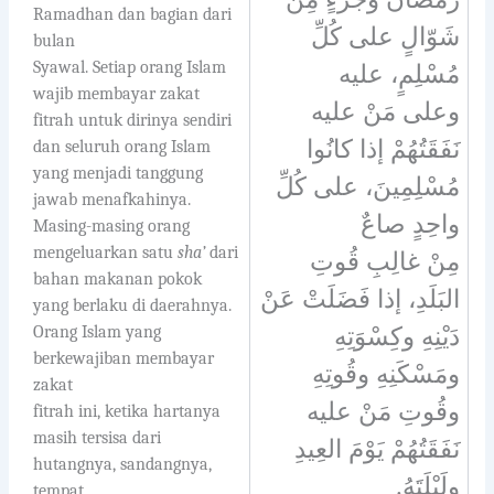
Ramadhan dan bagian dari
شَوّالٍ على كُلِّ
bulan
Syawal. Setiap orang Islam
مُسْلِمٍ، عليه
wajib membayar zakat
وعلى مَنْ عليه
fitrah untuk dirinya sendiri
نَفَقَتُهُمْ إذا كانُوا
dan seluruh orang Islam
yang menjadi tanggung
مُسْلِمِينَ، على كُلِّ
jawab menafkahinya.
واحِدٍ صاعٌ
Masing-masing orang
mengeluarkan satu
sha’
dari
مِنْ غالِبِ قُوتِ
bahan makanan pokok
البَلَدِ، إذا فَضَلَتْ عَنْ
yang berlaku di daerahnya.
Orang Islam yang
دَيْنِهِ وكِسْوَتِهِ
berkewajiban membayar
ومَسْكَنِهِ وقُوتِهِ
zakat
وقُوتِ مَنْ عليه
fitrah ini, ketika hartanya
masih tersisa dari
نَفَقَتُهُمْ يَوْمَ العِيدِ
hutangnya, sandangnya,
.
ولَيْلَتَهُ
tempat