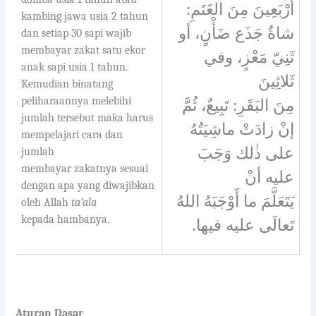
أَرْبَعِينَ مِنَ الغَنَمِ:
kambing jawa usia 2 tahun
شاةٌ جَذَع ضَأْنٍ، أو
dan setiap 30 sapi wajib
membayar zakat satu ekor
ثَنِيّ مَعْزٍ، وفي
anak sapi usia 1 tahun.
ثَلاثِينَ
Kemudian binatang
peliharaannya melebihi
مِنَ البَقَرِ: تَبِيعٌ، ثُمَّ
jumlah tersebut maka harus
إنْ زادَتْ ماشِيَتُهُ
mempelajari cara dan
على ذٰلك وَجَبَ
jumlah
membayar zakatnya sesuai
عليه أنْ
dengan apa yang diwajibkan
يَتَعَلَّمَ ما أَوْجَبَهُ اللهُ
oleh Allah
ta’ala
kepada hambanya.
.
تَعالَى عليه فيها
Aturan Dasar