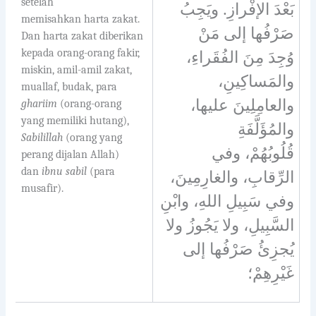
setelah
بَعْدَ الإفْرازِ. ويَجِبُ
memisahkan harta zakat.
صَرْفُها إلى مَنْ
Dan harta zakat diberikan
kepada orang-orang fakir,
وُجِدَ مِنَ الفُقَراءِ،
miskin, amil-amil zakat,
والمَساكِينِ،
muallaf, budak, para
والعامِلِينَ عليها،
ghariim
(orang-orang
yang memiliki hutang),
والمُؤَلَّفَةِ
Sabilillah
(orang yang
قُلُوبُهُمْ، وفي
perang dijalan Allah)
dan
ibnu sabil
(para
الرِّقابِ، والغارِمِينَ،
musafir).
وفي سَبِيلِ اللهِ، وابْنِ
السَّبِيلِ، ولا يَجُوزُ ولا
يُجزِئُ صَرْفُها إلى
غَيْرِهِمْ؛