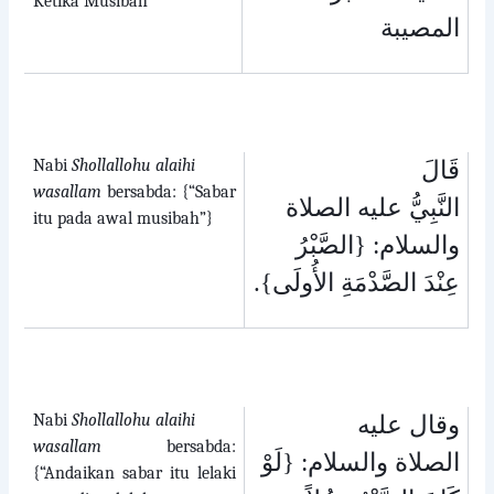
Ketika Musibah
المصيبة
Nabi
Shollallohu alaihi
قَالَ
wasallam
bersabda: {“Sabar
النَّبِيُّ عليه الصلاة
itu pada awal musibah”}
والسلام: {الصَّبْرُ
.
عِنْدَ الصَّدْمَةِ الأُولَى}
Nabi
Shollallohu alaihi
وقال عليه
wasallam
bersabda:
الصلاة والسلام: {لَوْ
{“Andaikan sabar itu lelaki