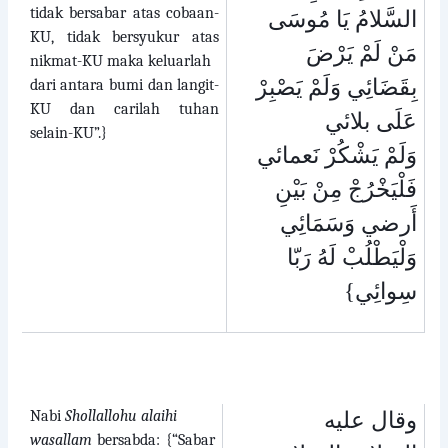
tidak bersabar atas cobaan-
السَّلامُ يَا مُوسَى
KU, tidak bersyukur atas
مَنْ لَمْ يَرْضَ
nikmat-KU maka keluarlah
بِقَضَائِي وَلَمْ يَصْبِرْ
dari antara bumi dan langit-
KU dan carilah tuhan
عَلَى بلائي
selain-KU”.}
وَلَمْ يَشْكُرْ نَعمائي
فَلْيَخْرُجْ مِنْ بَيْنِ
أَرضي وَسَمَائِي
وَلْيَطْلُبْ لَهُ رَبّا
}
سِوائِي
Nabi
Shollallohu alaihi
وقال عليه
wasallam
bersabda: {“Sabar