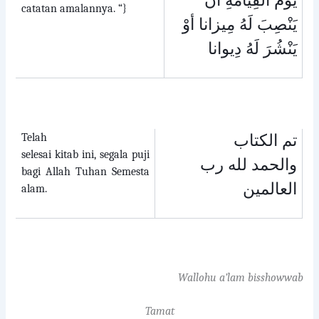
يَوْمَ القِيَامَةِ أَنْ
catatan amalannya. “}
يَنْصِبَ لَهُ مِيزانا أوْ
يَنْشُرَ لَهُ دِيوانا
Telah
تم الكتاب
selesai kitab ini, segala puji
والحمد لله رب
bagi Allah Tuhan Semesta
العالمين
alam.
Wallohu a’lam bisshowwab
Tamat