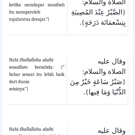
الصلاة والسلام:
ketika mendapat musibah
{الصَّبْرُ عِنْدَ المُصِيبَةِ
itu memperoleh
tujuhratus derajat.”}
.
بِتِسْعمَائة دَرَجَةٍ}
Nabi
Shollallohu alaihi
وقال عليه
wasallam
bersabda: {”
الصلاة والسلام:
Sabar sesaat itu lebih baik
{صَبْرُ سَاعَةٍ خَيْرٌ مِنَ
dari dunia
seisinya”}
.
الدُّنْيَا وَمَا فِيها}
Nabi
Shollallohu alaihi
وقال عليه