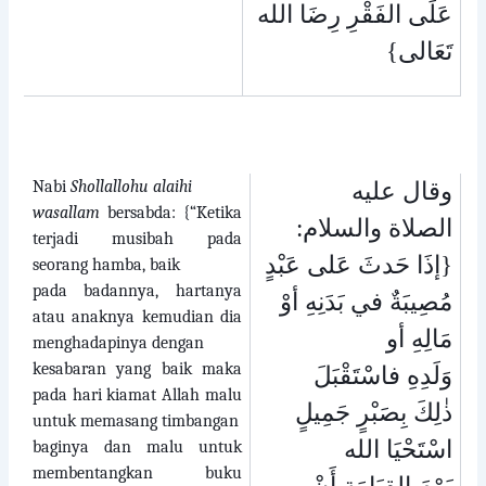
عَلَى الفَقْرِ رِضَا الله
تَعَالى}
Nabi
Shollallohu alaihi
وقال عليه
wasallam
bersabda: {“Ketika
الصلاة والسلام:
terjadi musibah pada
{إذَا حَدثَ عَلى عَبْدٍ
seorang hamba, baik
pada badannya, hartanya
مُصِيبَةٌ في بَدَنِهِ أوْ
atau anaknya kemudian dia
مَالِهِ أو
menghadapinya dengan
kesabaran yang baik maka
وَلَدِهِ فاسْتَقْبَلَ
pada hari kiamat Allah malu
ذٰلِكَ بِصَبْرٍ جَمِيلٍ
untuk memasang timbangan
اسْتَحْيَا الله
baginya dan malu untuk
membentangkan buku