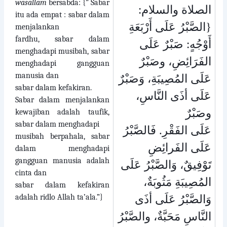
wasallam
bersabda: {” Sabar
الصلاة والسلام:
itu ada empat : sabar dalam
{الصَّبْرُ عَلَى أَرْبَعَةِ
menjalankan
fardhu, sabar dalam
أَوْجُهٍ: صَبْرٌ عَلَى
menghadapi musibah, sabar
الفَرَائِضِ، وصَبْرٌ
menghadapi gangguan
manusia dan
عَلَى المُصِيبَةِ، وَصَبْرٌ
sabar dalam kefakiran.
عَلَى أذَى النَّاسِ،
Sabar dalam menjalankan
وصَبْرٌ
kewajiban adalah taufik,
sabar dalam menghadapi
عَلَى الفَقْرِ. فَالصَّبْرُ
musibah berpahala, sabar
عَلَى الفَرائِضِ
dalam menghadapi
gangguan manusia adalah
تَوْفِيقٌ، وَالصَّبْرُ عَلَى
cinta dan
المُصِيبَةِ مَثُوبَةٌ،
sabar dalam kefakiran
adalah ridlo Allah ta’ala.”}
وَالصَّبْرُ عَلَى أذَى
النَّاسِ مَحَبَّةٌ، والصَّبْرُ