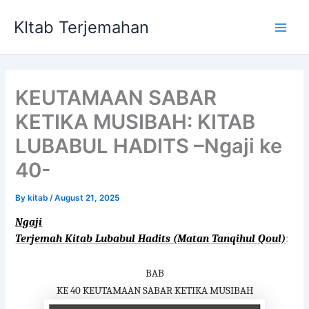
Skip
KItab Terjemahan
to
Main
content
Men
KEUTAMAAN SABAR
KETIKA MUSIBAH: KITAB
LUBABUL HADITS –Ngaji ke
40-
By
kitab
/
August 21, 2025
Ngaji
Terjemah Kitab Lubabul Hadits (Matan Tanqihul Qoul)
:
BAB
KE 40 KEUTAMAAN SABAR KETIKA MUSIBAH