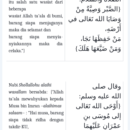
itu salah satu wasiat dari
{الصَّبْر وَصِيَّةٌ مِنْ
beberapa
wasiat Allah ta’ala di bumi,
وَصَايَا الله تَعَالى في
barang siapa menjaganya
أَرْضَهِ،
maka dia selamat dan
barang siapa menyia-
مَنْ حَفِظَهَا نَجَا،
nyiakannya maka dia
وَمَنْ ضَيَّعَهَا هَلَكَ}
celaka.”}
Nabi
Shollallohu alaihi
وقال صلى
wasallam
bersabda: {“Allah
الله عليه وسلم:
ta’ala mewahyukan kepada
{أَوْحَى الله تَعَالى
Musa bin Imran –
alaihimas
salaam
– : “Hai musa, barang
إلى مُوسَى بنِ
siapa tidak ridha dengan
عمْرَانِ عَلَيْهِمَا
takdir-KU,