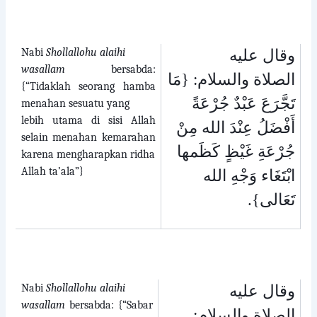
Nabi
Shollallohu alaihi
وقال عليه
wasallam
bersabda:
الصلاة والسلام: {مَا
{“Tidaklah seorang hamba
تَجَّرَعَ عَبْدٌ جُرْعَةً
menahan sesuatu yang
lebih utama di sisi Allah
أَفْضَلُ عِنْدَ الله مِنْ
selain menahan kemarahan
جُرْعَةِ غَيْظٍ كَظَمها
karena mengharapkan ridha
Allah ta’ala”}
ابْتَغَاء وَجْهِ الله
.
تَعَالى}
Nabi
Shollallohu alaihi
وقال عليه
wasallam
bersabda: {“Sabar
الصلاة والسلام: