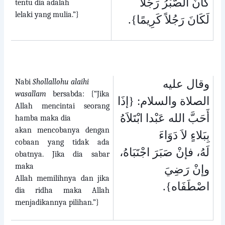
كَانَ الصَّبْرُ رَجُلاً
tentu dia adalah
lelaki yang mulia.”}
.
لَكَانَ رَجُلاً كَرِيمًا}
Nabi
Shollallohu alaihi
وقال عليه
wasallam
bersabda: {“Jika
الصلاة والسلام: {إذَا
Allah mencintai seorang
أَحَبَّ الله عَبْدا ابْتَلاَهُ
hamba maka dia
akan mencobanya dengan
بِبَلاءٍ لاَ دَوَاءَ
cobaan yang tidak ada
لَهُ، فإنْ صَبَرَ اجْتَبَاهُ،
obatnya. Jika dia sabar
maka
وإنْ رَضِيَ
Allah memilihnya dan jika
.
اصْطَفَاه}
dia ridha maka Allah
menjadikannya pilihan.”}