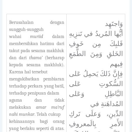
Berusahalan dengan
وَاجتَهِد
sungguh-sungguh
أيُّها المُريدُ في تَنزِيهِ
wahai
muriid
dalam
قَلبِكَ مِن خَوفِ
membersihkan hatimu dari
takut pada sesama makhluk
الخَلقِ وَمِنَ الطَّمَعِ
dan
dari
thama’
(berharap
فِيهم
kepada sesama makhluk).
Karena hal tersebut
فِإِنَّ ذَلكَ يَحمِلُ عَلى
mengakibatkan pembiaran
السُّكوتِ عَلى
terhadap perkara yang batil,
البَّاطِلِ وَعَلى
terhadap penipuan dalam
agama dan tidak
المُداهَنةِ في
melakukan
amar ma’ruf
الدِّينِ، وَعلَى تَركِ
nahi munkar
. Telah cukup
kehinaannya bagi orang
الأَمرِ بِالَمعروفِ
yang berlaku seperti di atas.