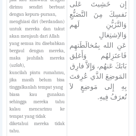
إِن خَشِيتَ عَلى
dirimu sendiri berbuat
نَفسِكَ مِنَ التَّصَنُّعِ
dengan kepura-puraan,
menghiasi diri (berdandan)
وَالتَّزَيُّنِ لَهم
untuk mereka dan takut
وَالاِشتِغالِ
akan menjauh dari Allah
yang semua itu disebabkan
عَنِ الله بِمُخالَطَتهِم
bergaul dengan mereka,
فَاعتَزِلهُم وَأَغلِق
maka jauhilah mereka
بَابَكَ عَنهُم، وَإِلاَّ فارِق
(
uzlah
),
kuncilah pintu rumahmu,
المَوضِعَ الذَّي عُرِفتَ
jika masih belum bisa
بِهِ إِلى مَوضِعٍ لاَ
tinggalkanlah tempat yang
biasa kau gunakan
تُعرَفُ فِيهِ.
sehingga mereka tahu
kalau mencarimu ke
tempat yang tidak
diketahui mereka tidak
tahu.