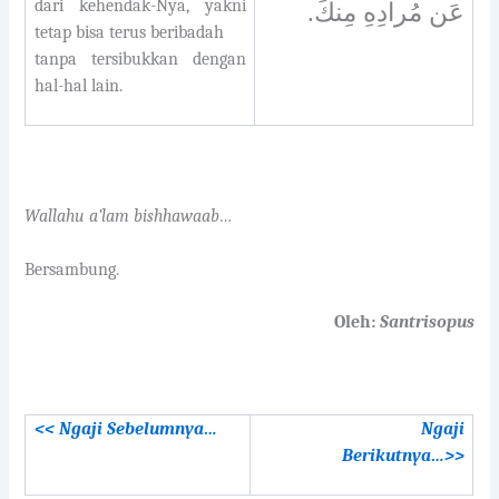
dari kehendak-Nya, yakni
عَن مُرادِهِ مِنكَ.
tetap bisa terus beribadah
tanpa tersibukkan dengan
hal-hal lain.
Wallahu a’lam bishhawaab…
Bersambung.
Oleh:
Santrisopus
<< Ngaji Sebelumnya…
Ngaji
Berikutnya…>>