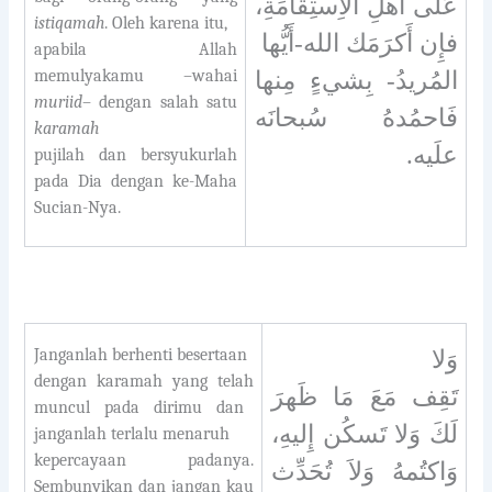
عَلى أَهلِ الاِستِقامَةِ،
istiqamah
. Oleh karena itu,
فإِن أَكرَمَك الله-أَيُّها
apabila Allah
memulyakamu –wahai
المُريدُ- بِشيءٍ مِنها
muriid
– dengan salah satu
فَاحمُدهُ سُبحانَه
karamah
علَيه.
pujilah dan bersyukurlah
pada Dia dengan ke-Maha
Sucian-Nya.
Janganlah berhenti besertaan
وَلا
dengan karamah yang telah
تَقِف مَعَ مَا ظَهرَ
muncul pada dirimu dan
لَكَ وَلا تَسكُن إِليهِ،
janganlah terlalu menaruh
kepercayaan padanya.
وَاكتُمهُ وَلاَ تُحَدِّث
Sembunyikan dan jangan kau