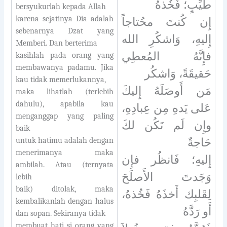
طَيِّبٍ؛ فَخُذهُ
bersyukurlah kepada Allah
karena sejatinya Dia adalah
إِن كُنتَ محُتاجاً
sebenarnya Dzat yang
إِليهِ، وَاشكُرِ الله
Memberi. Dan berterima
فإِنَّهُ المُعطِي
kasihlah pada orang yang
membawanya padamu. Jika
حَقيقَةً، وَاشكُر
kau tidak memerlukannya,
مَن أَوصَلَهُ إِليكَ
maka lihatlah (terlebih
dahulu), apabila kau
عَلى يَدهِ مِن عِبادِهِ،
menganggap yang paling
وإِن لَم تَكُن لكَ
baik
untuk hatimu adalah dengan
حَاجةٌ
menerimanya maka
إِليهِ؛ فَانظُر فإِن
ambilah. Atau (ternyata
وَجَدتَ الأَصلَحَ
lebih
baik) ditolak, maka
لِقَلبِك أَخذَهُ فَخُذهُ،
kembalikanlah dengan halus
أَو رَدَّهُ
dan sopan. Sekiranya tidak
membuat hati si orang yang