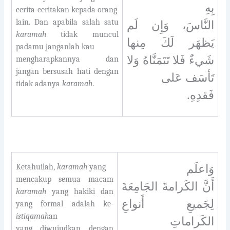
بِهِ
cerita-ceritakan kepada orang
lain. Dan apabila salah satu
النَّاسَ، وَإِن لَم
karamah
tidak muncul
يَظهَر لَكَ مِنها
padamu janganlah kau
شَيءٌ فَلا تَتَمَنَّاهُ وَلا
mengharapkannya dan
jangan bersusah hati dengan
تَأسَف عَلى
tidak adanya
karamah
.
فَقدِهِ.
Ketahuilah,
karamah
yang
وَاعلَم
mencakup semua macam
أَنَّ الكَرامةَ الجَامِعَةَ
karamah
yang hakiki dan
لِجَميعِ أَنواعِ
yang formal adalah ke-
istiqamah
an
الكَراماتِ
yang diwujudkan dengan