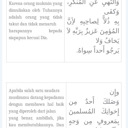
وَالنَّهيِ عَنِ المُنكَرِ،
Karena orang mukmin yang
dimuliakan oleh Tuhannya
وَكفَى
adalah orang yang tidak
بِهِ ذُلاًّ لِصاحِبِهِ لأِنَّ
takut dan tidak menaruh
المُؤمِنَ عَزيزٌ بِرَبِّهِ لاَ
harapannya kepada
siapapun kecuai Dia.
يَخافُ وَلا
يَرجُو أَحداً سِواهُ.
Apabila salah satu saudara
وإِن
muslimmu datang kepadamu
وَصَلكَ أَحدٌ مِن
dengan membawa hal baik
إِخوانِكَ المُسلمينَ
yang diperoleh dari jalan
yang benar, ambillah, jika
بِمَعروفٍ مِن وَجهٍ
kau membutuhkannya. Dan