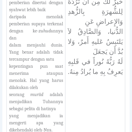
خَيرٌ لَكَ مِن أَن تَرُدَّهُ
pemberian disertai dengan
syahwat lebih baik
لِلشُّهرَةِ بِالزُّهدِ
daripada menolak
وَالإِعراضِ عَنِ
pemberian supaya terkenal
الدُّنيا، وَالصَّادِقُ لاَ
dengan ke-
zuhud
annya
dan
يَلتَبِسُ عَليهِ أَمرٌ، وَلا
dalam menjauhi dunia.
بُدَّ أَن يَجعَلَ
Yang benar adalah tidak
tercampur dengan satu
لَهُ رَبُّهُ نُوراً في قَلبِهِ
kepentingan pun saat
يَعرِفُ بِهِ ما يُرادُ مِنهُ.
menerima ataupun
menolak. Hal yang harus
dilakukan oleh
seorang
muriid
adalah
menjadikan Tuhannya
sebagai pelita di hatinya
yang menjadikan ia
mengerti apa yang
dikehendaki oleh-Nya.