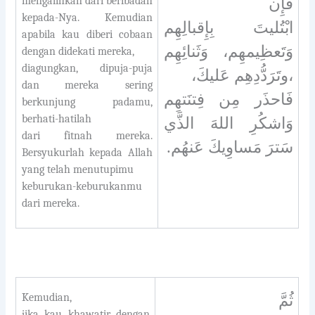
mengalihkan dari beribadah
فإِن
kepada-Nya. Kemudian
ابْتُليتَ بِإِقبالِهِم
apabila kau diberi cobaan
وَتَعظِيمهِم، وَثَنائِهِم
dengan didekati mereka,
diagungkan, dipuja-puja
،وتَرَدُّدِهِم عَليكَ،
dan mereka sering
فَاحذَر مِن فِتنَتهِم
berkunjung padamu,
berhati-hatilah
وَاشكُرِ اللهَ الذَّي
dari fitnah mereka.
سَترَ مَساوِيكَ عَنهُم.
Bersyukurlah kepada Allah
yang telah menutupimu
keburukan-keburukanmu
dari mereka.
Kemudian,
ثُمَّ
jika kau khawatir dengan