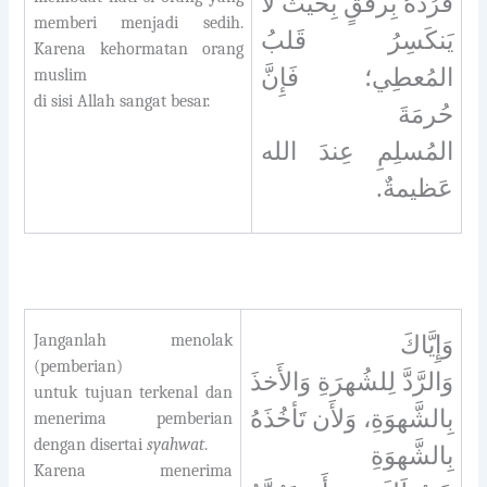
فَرُدَّهُ بِرفقٍ بِحيثُ لاَ
memberi menjadi sedih.
يَنكَسِرُ قَلبُ
Karena kehormatan orang
المُعطِي؛ فَإِنَّ
muslim
di sisi Allah sangat besar.
حُرمَةَ
المُسلِمِ عِندَ الله
عَظيمةٌ.
Janganlah menolak
وَإِيَّاكَ
(pemberian)
وَالرَّدَّ لِلشُهرَةِ وَالأَخذَ
untuk tujuan terkenal dan
بِالشَّهوَةِ، وَلأَن تَأخُذَهُ
menerima pemberian
dengan disertai
syahwat
.
بِالشَّهوَةِ
Karena
menerima