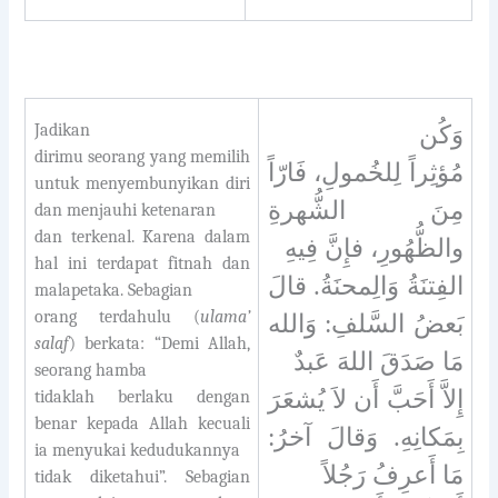
Jadikan
وَكُن
dirimu seorang yang memilih
مُؤثِراً لِلخُمولِ، فَارّاً
untuk menyembunyikan diri
مِنَ الشُّهرةِ
dan menjauhi ketenaran
dan terkenal. Karena dalam
والظُّهُورِ، فإِنَّ فِيهِ
hal ini terdapat fitnah dan
الفِتنَةُ وَالِمحنَةُ. قالَ
malapetaka. Sebagian
orang terdahulu (
ulama’
بَعضُ السَّلفِ: وَالله
salaf
) berkata: “Demi Allah,
مَا صَدَقَ اللهَ عَبدٌ
seorang hamba
إِلاَّ أَحَبَّ أَن لاَ يُشعَرَ
tidaklah berlaku dengan
benar kepada Allah kecuali
بِمَكانِهِ. وَقالَ آخرُ:
ia menyukai kedudukannya
مَا أَعرِفُ رَجُلاً
tidak diketahui”.
Sebagian