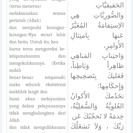
الحَقيقيَّاتِ
(terus-menerus)
melaksanakan semua
والصُّورِيَّاتِ هِي
perintah (Allah)
الاِستِقامَةُ المُعَبَّرُ
dan menjauhi larangan-
عَنها بِامتِثالِ
larangan-Nya secari lahir
dan batin. Untuk itu, kau
الأَوامِرِ،
harus terus mengoreksi ke-
وَاجتِنابِ المَناهِي
istiqamahanmu dan
mengokohkannya. (Ketika
ظاهِراً وَبَاطِناً،
sudah
فَعَليكَ بِتَصحِيحِها
benar-benar
istiqamah
)
maka seluruh ekstistensi
وَإِحكَامِها؛
makhluk langit dan
تخَدُمكَ الأَكوانُ
bumi akan melayanimu
العُلوِيَّةُ وَالسُّفلِيَّةُ،
yang dalam pelayanannya
tidak menghalangimu dari
خِدمَةً لا تَحجُبُكَ عَن
Allah
رَبِّكَ ، وَلاَ تَشغَلُكَ
dan tidak mengalihkanmu