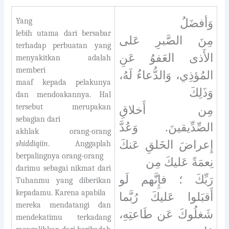
Yang
وَأفضَلُ
lebih utama dari bersabar
مِنَ الصَّبرِ عَلى
terhadap perbuatan yang
الأَذى العَفوُ عَنِ
menyakitkan adalah
memberi
المُؤذِي، وَالدُّعاءُ لَهُ،
maaf kepada pelakunya
وَذَلِكَ
dan mendoakannya. Hal
tersebut merupakan
مِن أَخلاقِ
sebagian dari
الصِّدِّيقينَ. وَعُدَّ
akhlak orang-orang
إِعراضَ الخَلقِ عَنكَ
shiddiqiin
. Anggaplah
berpalingnya orang-orang
نِعمَةً عَليكَ مِن
darimu sebagai nikmat dari
رَبِّكَ ؛ فإِنَّهم لَو
Tuhanmu yang diberikan
kepadamu. Karena apabila
أَقبَلوا عَليكَ رُبَّما
mereka mendatangi dan
شَغلُوكَ عَن طَاعتِهِ،
mendekatimu terkadang