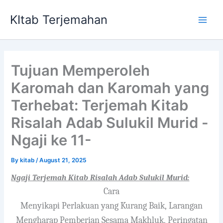
Skip
KItab Terjemahan
to
Main
content
Men
Tujuan Memperoleh
Karomah dan Karomah yang
Terhebat: Terjemah Kitab
Risalah Adab Sulukil Murid -
Ngaji ke 11-
By
kitab
/
August 21, 2025
Ngaji Terjemah Kitab Risalah Adab Sulukil Murid:
Cara
Menyikapi Perlakuan yang Kurang Baik, Larangan
Mengharap Pemberian Sesam
a Makhluk,
Peringatan