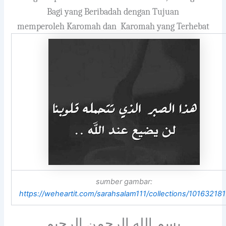
Bagi yang Beribadah dengan Tujuan
memperoleh Karomah dan Karomah yang Terhebat
sumber gambar:
https://weheartit.com/sarahsalam111/collections/101632181
بسم الله الرحمن الرحيم