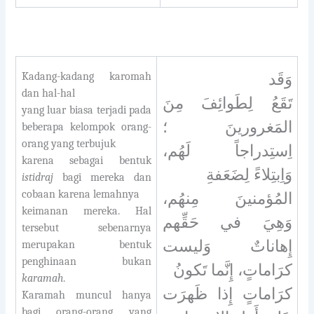
Kadang-kadang karomah
وَقَد
dan hal-hal
تَقَعُ لِطَوائِفَ مِنَ
yang luar biasa terjadi pada
المَغرورينَ ؛
beberapa kelompok orang-
orang yang terbujuk
اِستِدراجاً لَهُم،
karena sebagai bentuk
وَاِبتِلاءً لِضَعَفةِ
istidraj
bagi mereka dan
cobaan karena lemahnya
المُؤمنينَ مِنهُم،
keimanan mereka. Hal
وَهِيَ في حَقِّهم
tersebut sebenarnya
إِهاناتٌ وَليست
merupakan bentuk
penghinaan bukan
كرَاماتٍ، إِنَّما تَكونُ
karamah
.
كرَاماتٍ إِذا ظَهرَت
Karamah muncul hanya
bagi orang-orang yang