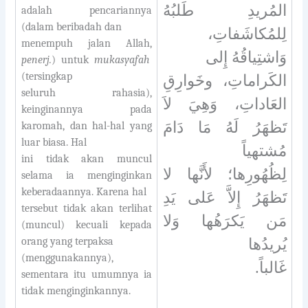
المُريدِ طَلبُهُ
adalah pencariannya
(dalam beribadah dan
لِلمُكاشَفاتِ،
menempuh jalan Allah,
وَاشتِياقُهُ إِلى
penerj.
) untuk
mukasyafah
(tersingkap
الكَراماتِ، وخَوارِقِ
seluruh rahasia),
العَاداتِ، وَهِيَ لاَ
keinginannya pada
تَظهَرُ لَهُ مَا دَامَ
karomah, dan hal-hal yang
luar biasa. Hal
مُشتهياً
ini tidak akan muncul
لِظُهُورِها؛ لأَنَّها لا
selama ia menginginkan
keberadaannya. Karena hal
تَظهَرُ إِلاَّ عَلى يَدِ
tersebut tidak akan terlihat
مَن يَكرَهُها وَلا
(muncul) kecuali kepada
orang yang terpaksa
يُريدُها
(menggunakannya),
غَالباً.
sementara itu umumnya ia
tidak menginginkannya.