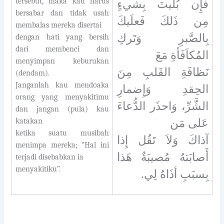
tersebut, maka kau harus
فإِن بُليتَ بِشيءٍ
bersabar dan tidak usah
مِن ذَلكَ فَعلَيكَ
membalas mereka disertai
بِالصَّبرِ وَتَركِ
dengan hati yang bersih
dari membenci dan
المُكاَفَأةِ مَعَ
menyimpan keburukan
نَظافَةِ القَلبِ مِنَ
(dendam).
Janganlah kau mendoaka
الحِقدِ وَإِضمارِ
orang yang menyakitimu
الشَّرِّ، وَاحذَر الدُّعاءَ
dan jangan (pula) kau
katakan
عَلى مَن
ketika suatu musibah
آذاكَ وَلاَ تَقُل إِذا
menimpa mereka; “Hal ini
أَصابَتهُ مُصيبَةٌ هَذا
terjadi disebabkan ia
menyakitiku”.
بِسبَبِ أذَاهُ لِي.